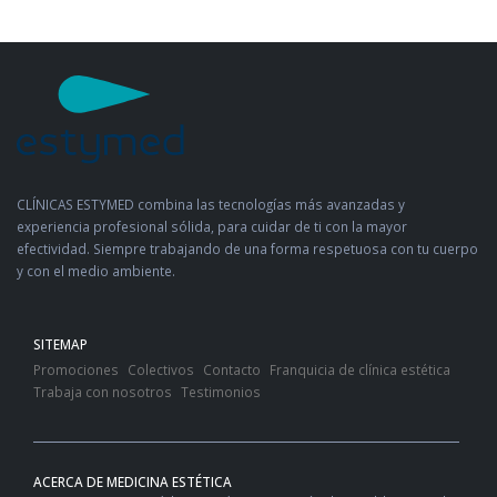
CLÍNICAS ESTYMED combina las tecnologías más avanzadas y
experiencia profesional sólida, para cuidar de ti con la mayor
efectividad. Siempre trabajando de una forma respetuosa con tu cuerpo
y con el medio ambiente.
SITEMAP
Promociones
Colectivos
Contacto
Franquicia de clínica estética
Trabaja con nosotros
Testimonios
ACERCA DE MEDICINA ESTÉTICA