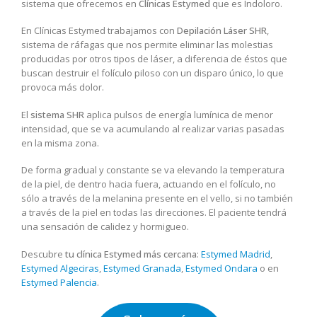
sistema que ofrecemos en
Clínicas Estymed
que es Indoloro.
En Clínicas Estymed trabajamos con
Depilación Láser SHR
,
sistema de ráfagas que nos permite eliminar las molestias
producidas por otros tipos de láser, a diferencia de éstos que
buscan destruir el folículo piloso con un disparo único, lo que
provoca más dolor.
El
sistema SHR
aplica pulsos de energía lumínica de menor
intensidad, que se va acumulando al realizar varias pasadas
en la misma zona.
De forma gradual y constante se va elevando la temperatura
de la piel, de dentro hacia fuera, actuando en el folículo, no
sólo a través de la melanina presente en el vello, si no también
a través de la piel en todas las direcciones. El paciente tendrá
una sensación de calidez y hormigueo.
Descubre
tu clínica Estymed más cercana
:
Estymed Madrid
,
Estymed Algeciras
,
Estymed Granada
,
Estymed Ondara
o en
Estymed Palencia
.